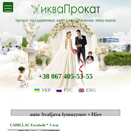
прокат праздничных авто /
изготовление лимузинов
+38 067 405-53-55
УКР
РУС
ENG
auto Svaljava lymuzynov • Hire
CADILLAC Escalade * 3 оси