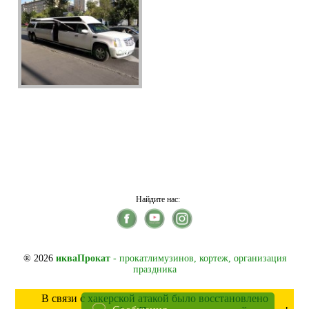
Найдите нас:
® 2026
икваПрокат
- прокатлимузинов, кортеж, организация
праздника
В связи с хакерской атакой было восстановлено