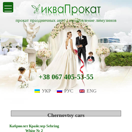
прокат праздничных авто /
изготовление лимузинов
+38 067 405-53-55
УКР
РУС
ENG
Chernovtsy cars
Кабриолет Крайслер Sebring
White № 2