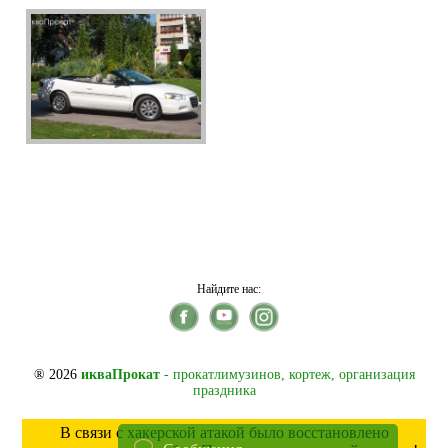
Найдите нас:
® 2026
икваПрокат
- прокатлимузинов, кортеж, организация
праздника
В связи с хакерской атакой было восстановлено