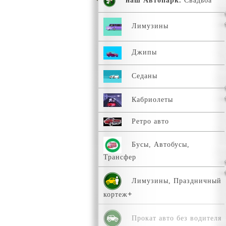
наш Автопарк.
Свадьба
Лимузины
Джипы
Седаны
Кабриолеты
Ретро авто
Бусы, Автобусы,
Трансфер
Лимузины, Праздничный
кортеж
Прокат авто без водителя