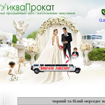
кат праздничных авто /
изготовление лимузинов
О н
чорний та білий мерседес н