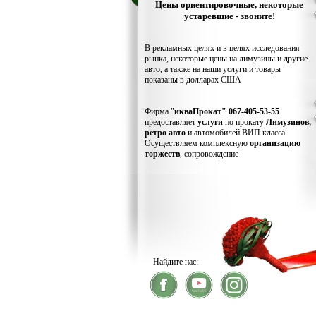
Цены ориентировочные, некоторые
устаревшие - звоните!
В рекламных целях и в целях исследования
рынка, некоторые цены на лимузины и другие
авто, а также на наши услуги и товары
показаны в долларах США
Фирма "
икваПрокат" 067-405-53-55
предоставляет
услуги
по прокату
Лимузинов,
ретро авто
и автомобилей ВИП класса.
Осуществляем комплексную
организацию
торжеств
, сопровождение
Найдите нас:
® 2026
икваПрокат
- прокатлимузино