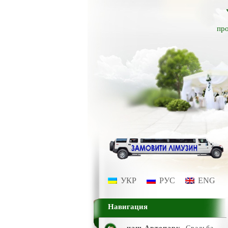
про
УКР
РУС
ENG
Навигация