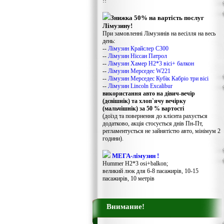
!!
Знижка 50% на вартість послуг
Лімузину!
При замовленні Лімузинів на весілля на весь
день:
--
Лімузин Крайслер С300
--
Лімузин Ніссан Патрол
--
Лімузин Хамер Н2*3 вісі+ балкон
--
Лімузин Мерседес W221
--
Лімузин Мерседес Кубік Кабріо три вісі
--
Лімузин Lincoln Excalibur
використання авто на дівич-вечір
(дєвішнік) та хлоп`ячу вечірку
(мальчішнік) за 50 % вартості
(доїзд та повернення до клієнта рахується
додатково, акція стосується днів Пн-Пт,
регламентується не зайнятістю авто, мінімум 2
години).
МЕГА-лімузин !
Hummer H2*3 osi+balkon;
великий люк для 6-8 пасажирів, 10-15
пасажирів, 10 метрів
Внимание!