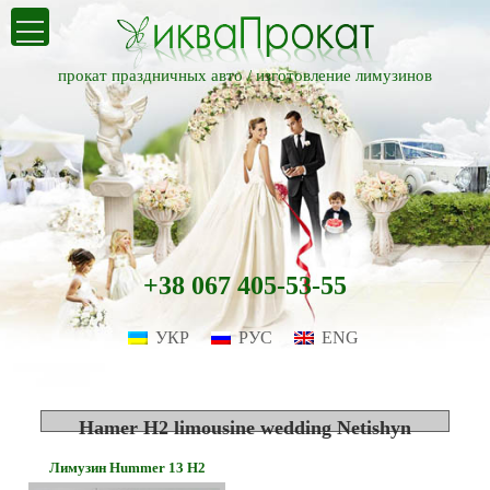
прокат праздничных авто /
изготовление лимузинов
+38 067 405-53-55
УКР
РУС
ENG
Hamer H2 limousine wedding Netishyn
Лимузин Hummer 13 H2