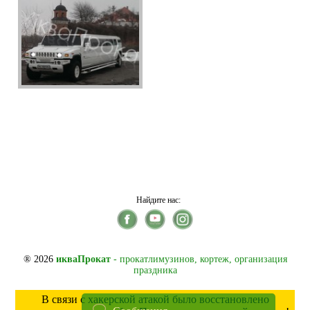
Найдите нас:
® 2026
икваПрокат
- прокатлимузинов, кортеж, организация
праздника
В связи с хакерской атакой было восстановлено