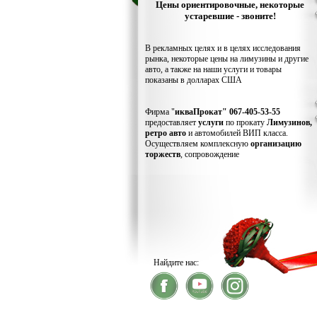
Цены ориентировочные, некоторые
устаревшие - звоните!
В рекламных целях и в целях исследования
рынка, некоторые цены на лимузины и другие
авто, а также на наши услуги и товары
показаны в долларах США
Фирма "
икваПрокат" 067-405-53-55
предоставляет
услуги
по прокату
Лимузинов,
ретро авто
и автомобилей ВИП класса.
Осуществляем комплексную
организацию
торжеств
, сопровождение
Найдите нас:
® 2026
икваПрокат
- прокатлимузино