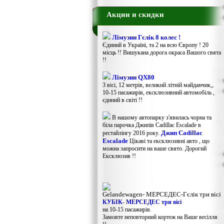
Акции и скидки
Лімузин Гєлік 8 колес !
Єдиний в Україні, та 2 на всю Європу ! 20
місць !! Вишукана дорога окраса Вашого свята
!!
Лімузин QX80
3 вісі, 12 метрів, великий літній майданчик,,
10-15 пасажирів, ексклюзивний автомобіль ,
єдиний в світі !!
В нашому автопарку з'явилась чорна та
біла парочка Джипів Cadillac Escalade в
Джип Cadillac
рестайлінгу 2016 року.
Escalade
Цікаві та ексклюзивні авто , що
можна запросити на ваше свято. Дорогий
Ексклюзив !!
Gelandewagen​- МЕРСЕДЕС-Гєлік три вісі
КУБІК- МЕРСЕДЕС три вісі
на 10-15 пасажирів.
Замовте неповторний кортеж на Ваше весілля