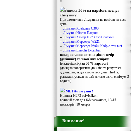
!!
Знижка 50% на вартість послуг
Лімузину!
При замовленні Лімузинів на весілля на весь
день:
--
Лімузин Крайслер С300
--
Лімузин Ніссан Патрол
--
Лімузин Хамер Н2*3 вісі+ балкон
--
Лімузин Мерседес W221
--
Лімузин Мерседес Кубік Кабріо три вісі
--
Лімузин Lincoln Excalibur
використання авто на дівич-вечір
(дєвішнік) та хлоп`ячу вечірку
(мальчішнік) за 50 % вартості
(доїзд та повернення до клієнта рахується
додатково, акція стосується днів Пн-Пт,
регламентується не зайнятістю авто, мінімум 2
години).
МЕГА-лімузин !
Hummer H2*3 osi+balkon;
великий люк для 6-8 пасажирів, 10-15
пасажирів, 10 метрів
Внимание!