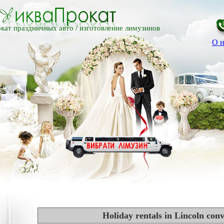
кат праздничных авто /
изготовление лимузинов
О н
Holiday rentals in Lincoln con