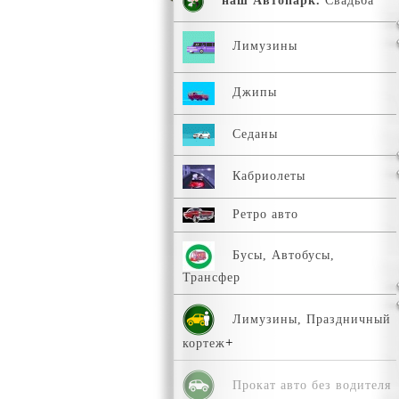
наш Автопарк.
Свадьба
Лимузины
Джипы
Седаны
Кабриолеты
Ретро авто
Бусы, Автобусы,
Трансфер
Лимузины, Праздничный
кортеж
Прокат авто без водителя