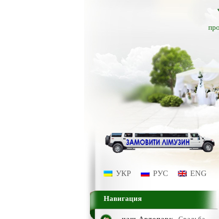
про
УКР
РУС
ENG
Навигация