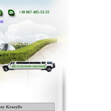
+38 067 405-53-55
ас
voy Krasyliv