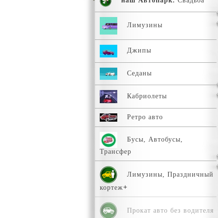
наш Автопарк.
Свадьба
Лимузины
Джипы
Седаны
Кабриолеты
Ретро авто
Бусы, Автобусы,
Трансфер
Лимузины, Праздничный
кортеж
Прокат авто без водителя