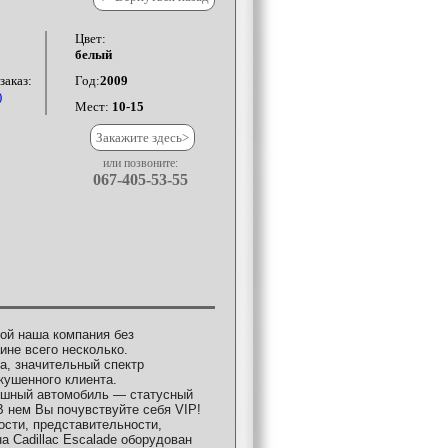
Цвет:
белый
аказ:
Год:
2009
)
Мест:
10-15
Закажите здесь>
или позвоните:
067-405-53-55
рой наша компания без
ине всего несколько.
а, значительный спектр
скушенного клиента.
ный автомобиль — статусный
 нем Вы почувствуйте себя VIP!
ти, представительности,
 Cadillac Escalade оборудован