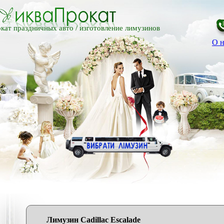
кат праздничных авто /
изготовление лимузинов
О н
Лимузин Сadillac Еscalade