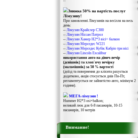
!!
Знижка 50% на вартість послуг
Лімузину!
При замовленні Лімузинів на весілля на весь
день:
--
Лімузин Крайслер С300
--
Лімузин Ніссан Патрол
--
Лімузин Хамер Н2*3 вісі+ балкон
--
Лімузин Мерседес W221
--
Лімузин Мерседес Кубік Кабріо три вісі
--
Лімузин Lincoln Excalibur
використання авто на дівич-вечір
(дєвішнік) та хлоп`ячу вечірку
(мальчішнік) за 50 % вартості
(доїзд та повернення до клієнта рахується
додатково, акція стосується днів Пн-Пт,
регламентується не зайнятістю авто, мінімум 2
години).
МЕГА-лімузин !
Hummer H2*3 osi+balkon;
великий люк для 6-8 пасажирів, 10-15
пасажирів, 10 метрів
Внимание!