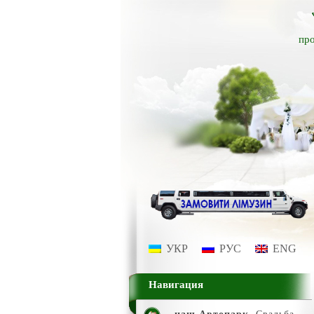
про
УКР
РУС
ENG
Навигация