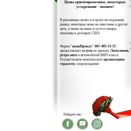
Цены ориентировочные, некоторые
устаревшие - звоните!
В рекламных целях и в целях исследования
рынка, некоторые цены на лимузины и другие
авто, а также на наши услуги и товары
показаны в долларах США
Фирма "
икваПрокат" 067-405-53-55
предоставляет
услуги
по прокату
Лимузинов,
ретро авто
и автомобилей ВИП класса.
Осуществляем комплексную
организацию
торжеств
, сопровождение
Найдите нас: