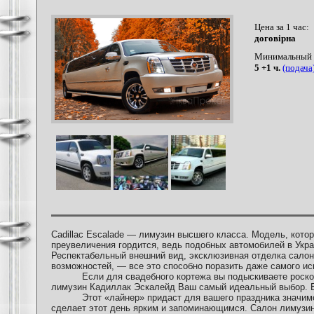
Цена за 1 час:
договірна
Минимальный з
5 +1 ч.
(подача
Cadillac Escalade — лимузин высшего класса. Модель, кото
преувеличения гордится, ведь подобных автомобилей в Укра
Респектабельный внешний вид, эксклюзивная отделка салон
возможностей, — все это способно поразить даже самого и
Если для свадебного кортежа вы подыскиваете роскош
лимузин Кадиллак Эскалейд Ваш самый идеальный выбор. В
Этот «лайнер» придаст для вашего праздника значимос
сделает этот день ярким и запоминающимся. Салон лимузина