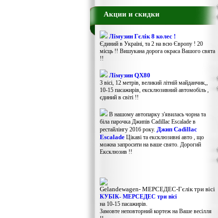
Акции и скидки
Лімузин Гєлік 8 колес !
Єдиний в Україні, та 2 на всю Європу ! 20
місць !! Вишукана дорога окраса Вашого свята
!!
Лімузин QX80
3 вісі, 12 метрів, великий літній майданчик,,
10-15 пасажирів, ексклюзивний автомобіль ,
єдиний в світі !!
В нашому автопарку з'явилась чорна та
біла парочка Джипів Cadillac Escalade в
Джип Cadillac
рестайлінгу 2016 року.
Escalade
Цікаві та ексклюзивні авто , що
можна запросити на ваше свято. Дорогий
Ексклюзив !!
Gelandewagen​- МЕРСЕДЕС-Гєлік три вісі
КУБІК- МЕРСЕДЕС три вісі
на 10-15 пасажирів.
Замовте неповторний кортеж на Ваше весілля