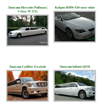
Лимузин Mercedes Pullman (
Кабрио BMW 650 snow white
S class, W 221)
Лимузин Сadillac Еscalade
Лимузин Infiniti QX56