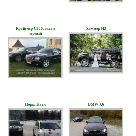
Крайслєр С300, седан
Хаммер Н2
черный
Порш Kаен
BMW Х6