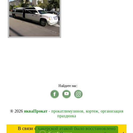
Найдите нас:
® 2026
икваПрокат
- прокатлимузинов, кортеж, организация
праздника
В связи с хакерской атакой было восстановлено