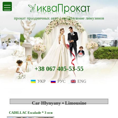
прокат праздничных авто /
изготовление лимузинов
+38 067 405-53-55
УКР
РУС
ENG
Car Hlynyany • Limousine
CADILLAC Escalade * 3 оси