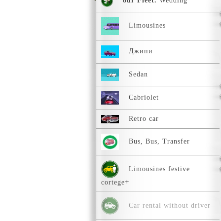
our Fleet.
Wedding
Limousines
Джипи
Sedan
Сabriolet
Retro car
Bus, Bus, Transfer
Limousines festive
cortege
Car rental without driver