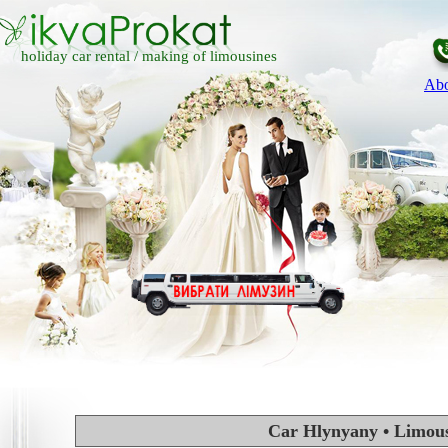
holiday car rental /
making of limousines
Abo
Car Hlynyany • Limou