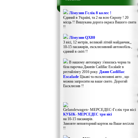
Лімузин Гєлік 8 колес !
Єдиний в Україні, та 2 на всю Європу ! 20
місць !! Вишукана дорога окраса Вашого свята
!!
Лімузин QX80
3 вісі, 12 метрів, великий літній майданчик,,
10-15 пасажирів, ексклюзивний автомобіль ,
єдиний в світі !!
В нашому автопарку з'явилась чорна та
біла парочка Джипів Cadillac Escalade в
Джип Cadillac
рестайлінгу 2016 року.
Escalade
Цікаві та ексклюзивні авто , що
можна запросити на ваше свято. Дорогий
Ексклюзив !!
Gelandewagen​- МЕРСЕДЕС-Гєлік три вісі
КУБІК- МЕРСЕДЕС три вісі
на 10-15 пасажирів.
Замовте неповторний кортеж на Ваше весілля
!!