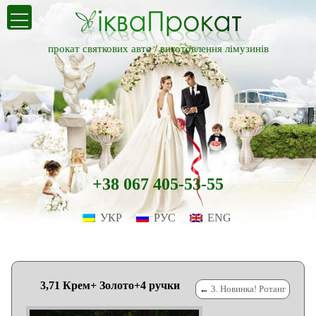
прокат святкових авто /
виготовлення лімузинів
+38 067 405-53-55
УКР
РУС
ENG
3,71 Крем+ Золото+4 ручки
←
3. Новинка! Ротанг