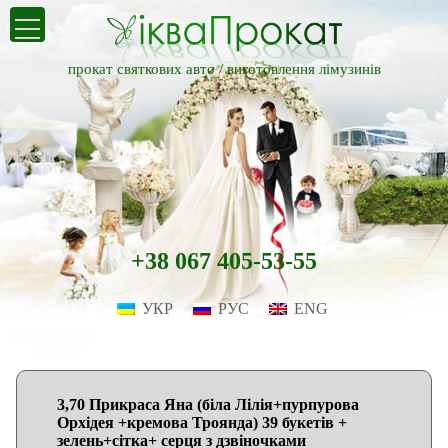
прокат святкових авто /
виготовлення лімузинів
+38 067 405-53-55
УКР
РУС
ENG
3,70 Прикраса Яна (біла Лілія+пурпурова
Орхідея +кремова Троянда) 39 букетів +
зелень+сітка+ серця з дзвіночками