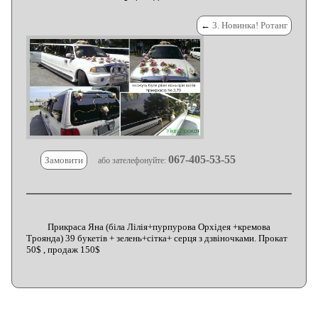
←
3. Новинка! Ротанг
067-405-53-55
Замовити
або зателефонуйте:
Прикраса Яна (біла Лілія+пурпурова Орхідея +кремова
Троянда) 39 букетів + зелень+сітка+ серця з дзвіночками. Прокат
50$ , продаж 150$