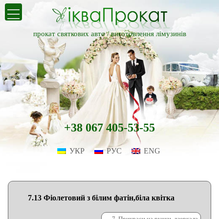
прокат святкових авто /
виготовлення лімузинів
+38 067 405-53-55
УКР
РУС
ENG
7.13 Фіолетовий з білим фатін,біла квітка
←
7. Прикраси на ручки, дзеркала