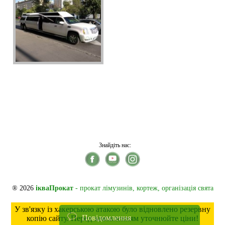
Знайдіть нас:
® 2026
ікваПрокат
- прокат лімузинів, кортеж, організація свята
У зв'язку із хакерською атакою було відновлено резервну
Повідомлення
копію сайту. Перед замовленням уточнюйте ціни!