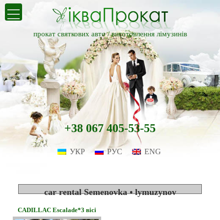
прокат святкових авто /
виготовлення лімузинів
+38 067 405-53-55
УКР
РУС
ENG
car rental Semenovka • lymuzynov
CADILLAC Escalade*3 вісі