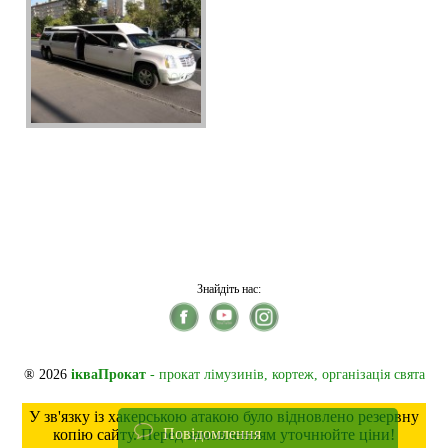
Знайдіть нас:
® 2026
ікваПрокат
- прокат лімузинів, кортеж, організація свята
У зв'язку із хакерською атакою було відновлено резервну
Повідомлення
копію сайту. Перед замовленням уточнюйте ціни!