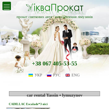
прокат святкових авто /
виготовлення лімузинів
+38 067 405-53-55
УКР
РУС
ENG
car rental Yassin • lymuzynov
CADILLAC Escalade*3 вісі