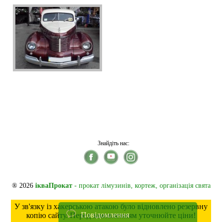
Знайдіть нас:
® 2026
ікваПрокат
- прокат лімузинів, кортеж, організація свята
У зв'язку із хакерською атакою було відновлено резервну
Повідомлення
копію сайту. Перед замовленням уточнюйте ціни!