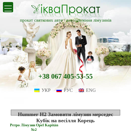
прокат святкових авто /
виготовлення лімузинів
+38 067 405-53-55
УКР
РУС
ENG
Hummer H2 Замовити лімузин мерседес
Кубік на весілля Корець
Ретро Лімузин Opel Kapitän
№2