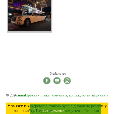
Знайдіть нас:
® 2026
ікваПрокат
- прокат лімузинів, кортеж, організація свята
У зв'язку із хакерською атакою було відновлено резервну
Повідомлення
копію сайту. Перед замовленням уточнюйте ціни!