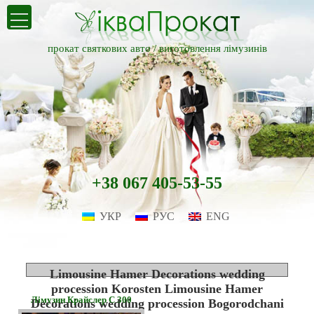
прокат святкових авто /
виготовлення лімузинів
+38 067 405-53-55
УКР
РУС
ENG
Limousine Hamer Decorations wedding
procession Korosten Limousine Hamer
Лімузин Крайслер С 300
Decorations wedding procession Bogorodchani