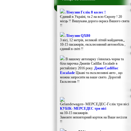
Лімузин Гєлік 8 колес !
Єдиний в Україні, та 2 на всю Європу ! 20
місць !! Вишукана дорога окраса Вашого свята
!!
Лімузин QX80
3 вісі, 12 метрів, великий літній майданчик,,
10-15 пасажирів, ексклюзивний автомобіль ,
єдиний в світі !!
В нашому автопарку з'явилась чорна та
біла парочка Джипів Cadillac Escalade в
Джип Cadillac
рестайлінгу 2016 року.
Escalade
Цікаві та ексклюзивні авто , що
можна запросити на ваше свято. Дорогий
Ексклюзив !!
Gelandewagen​- МЕРСЕДЕС-Гєлік три вісі
КУБІК- МЕРСЕДЕС три вісі
на 10-15 пасажирів.
Замовте неповторний кортеж на Ваше весілля
!!