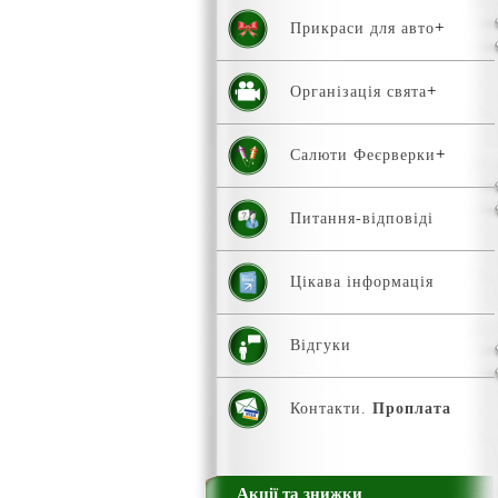
Прикраси для авто
Організація свята
Салюти Феєрверки
Питання-відповіді
Цікава інформація
Відгуки
Контакти.
Проплата
Акції та знижки