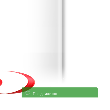
Повідомлення
енням уточнюйте ціни!