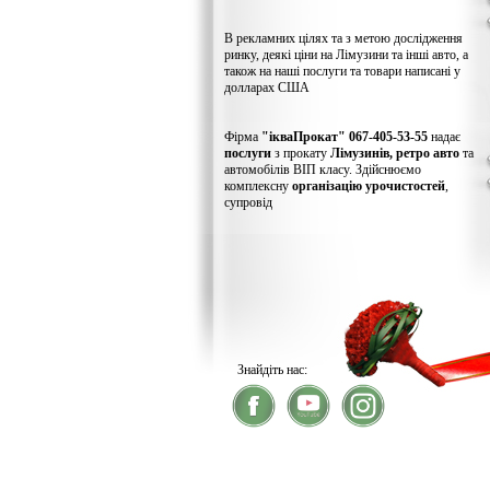
В рекламних цілях та з метою дослідження
ринку, деякі ціни на Лімузини та інші авто, а
також на наші послуги та товари написані у
долларах США
Фірма
"ікваПрокат" 067-405-53-55
надає
послуги
з прокату
Лімузинів, ретро авто
та
автомобілів ВІП класу. Здійснюємо
комплексну
організацію урочистостей
,
супровід
Знайдіть нас:
® 2026
ікваПрокат
- прокат лімузинів
У зв'язку із хакерс