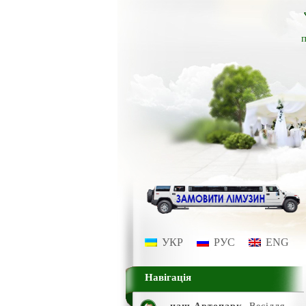
п
УКР
РУС
ENG
Навігація