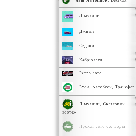
наш Автопарк.
Весілля
Лімузини
Джипи
Седани
Кабріолети
Ретро авто
Буси, Автобуси, Трансфер
Лімузини, Святковий
кортеж
Прокат авто без водія