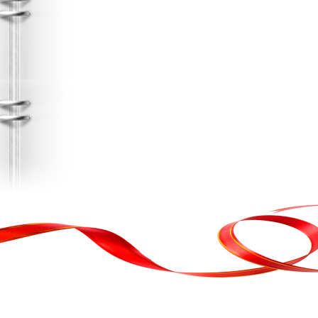
, кортеж, організація свята
ькою атакою було відновлено резервну копію сайту. Перед замовл