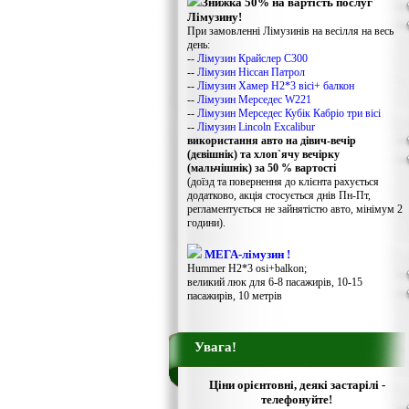
Знижка 50% на вартість послуг
Лімузину!
При замовленні Лімузинів на весілля на весь
день:
--
Лімузин Крайслер С300
--
Лімузин Ніссан Патрол
--
Лімузин Хамер Н2*3 вісі+ балкон
--
Лімузин Мерседес W221
--
Лімузин Мерседес Кубік Кабріо три вісі
--
Лімузин Lincoln Excalibur
використання авто на дівич-вечір
(дєвішнік) та хлоп`ячу вечірку
(мальчішнік) за 50 % вартості
(доїзд та повернення до клієнта рахується
додатково, акція стосується днів Пн-Пт,
регламентується не зайнятістю авто, мінімум 2
години).
МЕГА-лімузин !
Hummer H2*3 osi+balkon;
великий люк для 6-8 пасажирів, 10-15
пасажирів, 10 метрів
Увага!
Ціни орієнтовні, деякі застарілі -
телефонуйте!