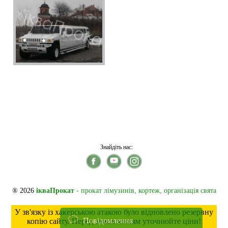
Знайдіть нас:
® 2026
ікваПрокат
- прокат лімузинів, кортеж, організація свята
У зв'язку із хакерською атакою було відновлено резервну
Повідомлення
копію сайту. Перед замовленням уточнюйте ціни!