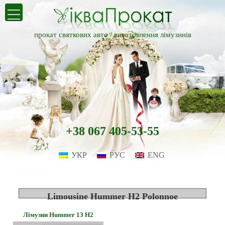
прокат святкових авто /
виготовлення лімузинів
+38 067 405-53-55
УКР
РУС
ENG
Limousine Hummer H2 Polonnoe
Лімузин Hummer 13 H2