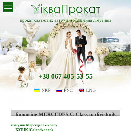
прокат святкових авто /
виготовлення лімузинів
+38 067 405-53-55
УКР
РУС
ENG
limousine MERCEDES G-Class to divishnik
Лімузин Мерседес G-класу
КУБІК (Gelendvagen)