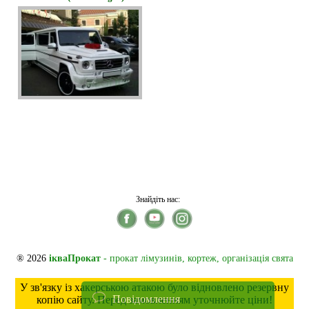
Знайдіть нас:
® 2026
ікваПрокат
- прокат лімузинів, кортеж, організація свята
У зв'язку із хакерською атакою було відновлено резервну
Повідомлення
копію сайту. Перед замовленням уточнюйте ціни!