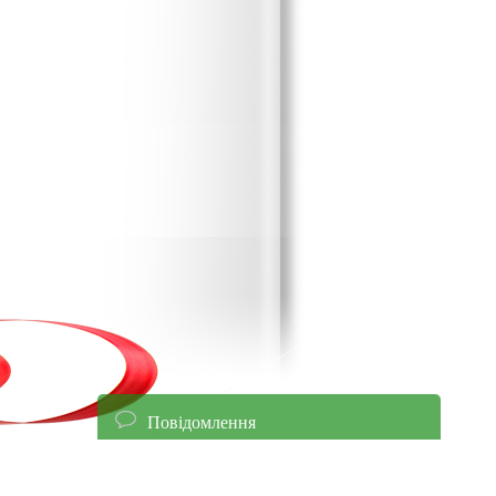
Повідомлення
енням уточнюйте ціни!