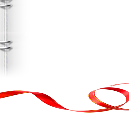
, кортеж, організація свята
ькою атакою було відновлено резервну копію сайту. Перед замовл