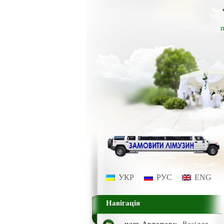
п
УКР
РУС
ENG
Навігація