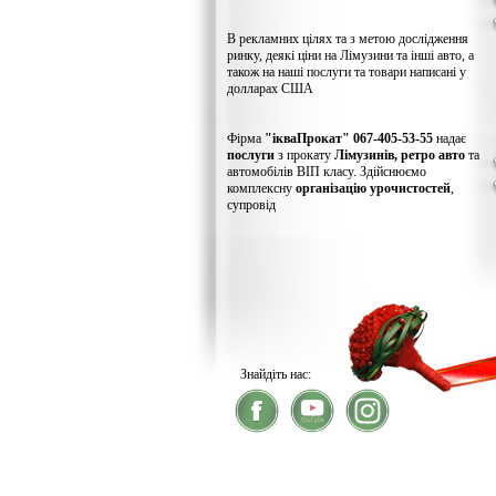
В рекламних цілях та з метою дослідження
ринку, деякі ціни на Лімузини та інші авто, а
також на наші послуги та товари написані у
долларах США
Фірма
"ікваПрокат" 067-405-53-55
надає
послуги
з прокату
Лімузинів, ретро авто
та
автомобілів ВІП класу. Здійснюємо
комплексну
організацію урочистостей
,
супровід
Знайдіть нас:
® 2026
ікваПрокат
- прокат лімузинів
У зв'язку із хакерс