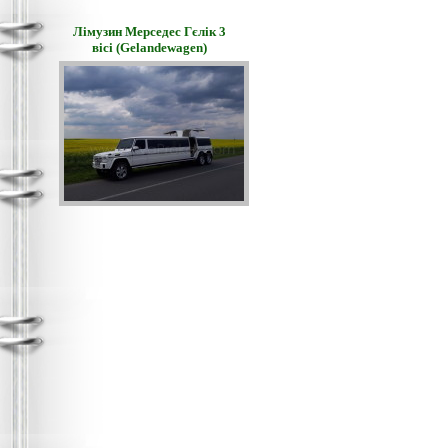
Лімузин Мерседес Гєлік 3
вісі (Gelandewagen)