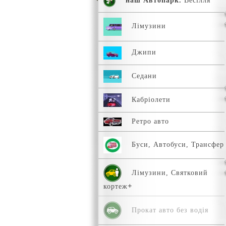
наш Автопарк.
Весілля
Лімузини
Джипи
Седани
Кабріолети
Ретро авто
Буси, Автобуси, Трансфер
Лімузини, Святковий
кортеж
Прокат авто без водія