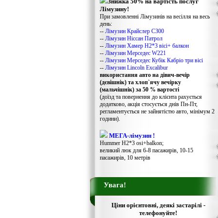
Знижка 50% на вартість послуг
Лімузину!
При замовленні Лімузинів на весілля на весь
день:
--
Лімузин Крайслер С300
--
Лімузин Ніссан Патрол
--
Лімузин Хамер Н2*3 вісі+ балкон
--
Лімузин Мерседес W221
--
Лімузин Мерседес Кубік Кабріо три вісі
--
Лімузин Lincoln Excalibur
використання авто на дівич-вечір
(дєвішнік) та хлоп`ячу вечірку
(мальчішнік) за 50 % вартості
(доїзд та повернення до клієнта рахується
додатково, акція стосується днів Пн-Пт,
регламентується не зайнятістю авто, мінімум 2
години).
МЕГА-лімузин !
Hummer H2*3 osi+balkon;
великий люк для 6-8 пасажирів, 10-15
пасажирів, 10 метрів
Увага!
Ціни орієнтовні, деякі застарілі -
телефонуйте!