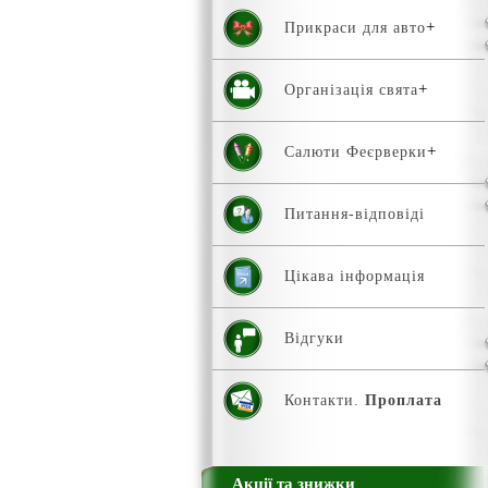
Прикраси для авто
Організація свята
Салюти Феєрверки
Питання-відповіді
Цікава інформація
Відгуки
Контакти.
Проплата
Акції та знижки