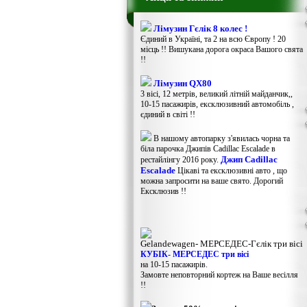
Лімузин Гєлік 8 колес !
Єдиний в Україні, та 2 на всю Європу ! 20
місць !! Вишукана дорога окраса Вашого свята
!!
Лімузин QX80
3 вісі, 12 метрів, великий літній майданчик,,
10-15 пасажирів, ексклюзивний автомобіль ,
єдиний в світі !!
В нашому автопарку з'явилась чорна та
біла парочка Джипів Cadillac Escalade в
Джип Cadillac
рестайлінгу 2016 року.
Escalade
Цікаві та ексклюзивні авто , що
можна запросити на ваше свято. Дорогий
Ексклюзив !!
Gelandewagen​- МЕРСЕДЕС-Гєлік три вісі
КУБІК- МЕРСЕДЕС три вісі
на 10-15 пасажирів.
Замовте неповторний кортеж на Ваше весілля
!!