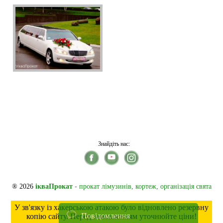
Знайдіть нас:
® 2026
ікваПрокат
- прокат лімузинів, кортеж, організація свята
У зв'язку із хакерською атакою було відновлено резервну
Повідомлення
копію сайту. Перед замовленням уточнюйте ціни!