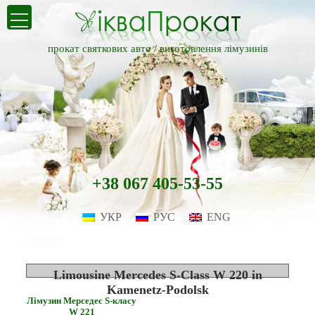
прокат святкових авто /
виготовлення лімузинів
+38 067 405-53-55
УКР
РУС
ENG
Limousine Mercedes S-Class W 220 in
Kamenetz-Podolsk
Лімузин Мерседес S-класу
W 221