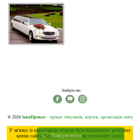
Знайдіть нас:
® 2026
ікваПрокат
- прокат лімузинів, кортеж, організація свята
У зв'язку із хакерською атакою було відновлено резервну
Повідомлення
копію сайту. Перед замовленням уточнюйте ціни!