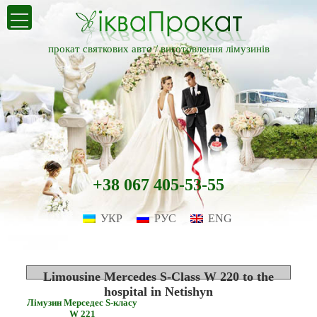
прокат святкових авто /
виготовлення лімузинів
+38 067 405-53-55
УКР
РУС
ENG
Limousine Mercedes S-Class W 220 to the
hospital in Netishyn
Лімузин Мерседес S-класу
W 221