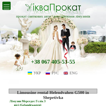
прокат святкових авто /
виготовлення лімузинів
+38 067 405-53-55
УКР
РУС
ENG
Limousine rental Helendvahen G500 in
Shepetivka
Лімузин Мерседес Гєлік 3
вісі (Gelandewagen)