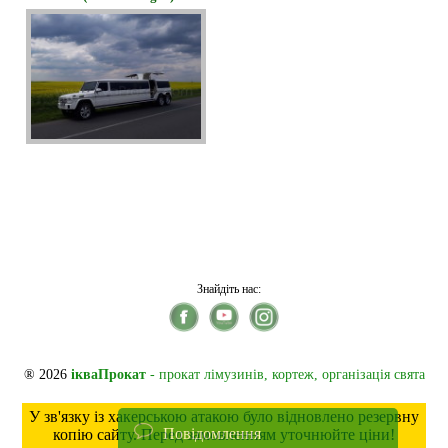
Знайдіть нас:
® 2026
ікваПрокат
- прокат лімузинів, кортеж, організація свята
У зв'язку із хакерською атакою було відновлено резервну
Повідомлення
копію сайту. Перед замовленням уточнюйте ціни!