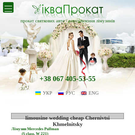
прокат святкових авто /
виготовлення лімузинів
+38 067 405-53-55
УКР
РУС
ENG
limousine wedding cheap Chernivtsi
Khmelnitsky
Лімузин Mercedes Pullman
(S class, W 221)