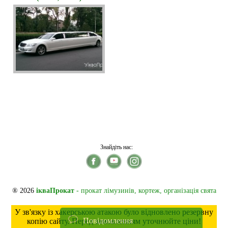
Знайдіть нас:
® 2026
ікваПрокат
- прокат лімузинів, кортеж, організація свята
У зв'язку із хакерською атакою було відновлено резервну
Повідомлення
копію сайту. Перед замовленням уточнюйте ціни!