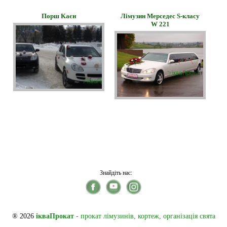
Порш Kаєн
Лімузин Мерседес S-класу
W 221
Знайдіть нас:
® 2026
ікваПрокат
- прокат лімузинів, кортеж, організація свята