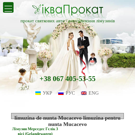
прокат святкових авто /
виготовлення лімузинів
+38 067 405-53-55
УКР
РУС
ENG
limuzina de nunta Mucacevo limuzina pentru
nunta Mucacevo
Лімузин Мерседес Гєлік 3
вісі (Gelandewagen)