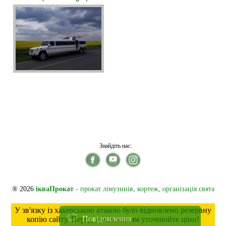
Знайдіть нас:
® 2026
ікваПрокат
- прокат лімузинів, кортеж, організація свята
У зв'язку із хакерською атакою було відновлено резервну
Повідомлення
копію сайту. Перед замовленням уточнюйте ціни!