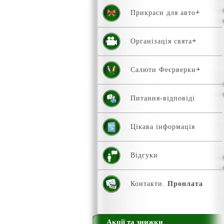
Прикраси для авто
Організація свята
Салюти Феєрверки
Питання-відповіді
Цікава інформація
Відгуки
Контакти.
Проплата
Акції та знижки