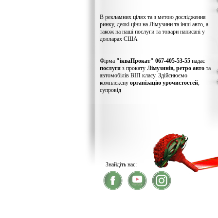
В рекламних цілях та з метою дослідження
ринку, деякі ціни на Лімузини та інші авто, а
також на наші послуги та товари написані у
долларах США
Фірма
"ікваПрокат" 067-405-53-55
надає
послуги
з прокату
Лімузинів, ретро авто
та
автомобілів ВІП класу. Здійснюємо
комплексну
організацію урочистостей
,
супровід
Знайдіть нас:
® 2026
ікваПрокат
- прокат лімузинів
У зв'язку із хакерс