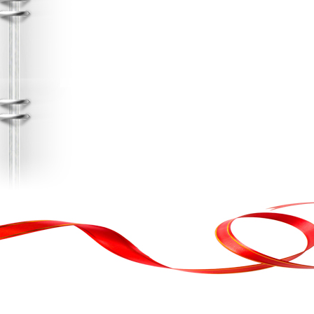
, кортеж, організація свята
ькою атакою було відновлено резервну копію сайту. Перед замовл