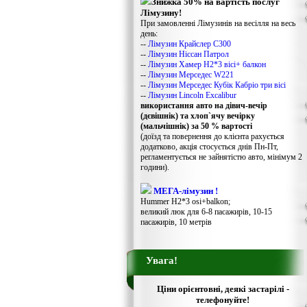
Знижка 50% на вартість послуг
Лімузину!
При замовленні Лімузинів на весілля на весь
день:
--
Лімузин Крайслер С300
--
Лімузин Ніссан Патрол
--
Лімузин Хамер Н2*3 вісі+ балкон
--
Лімузин Мерседес W221
--
Лімузин Мерседес Кубік Кабріо три вісі
--
Лімузин Lincoln Excalibur
використання авто на дівич-вечір
(дєвішнік) та хлоп`ячу вечірку
(мальчішнік) за 50 % вартості
(доїзд та повернення до клієнта рахується
додатково, акція стосується днів Пн-Пт,
регламентується не зайнятістю авто, мінімум 2
години).
МЕГА-лімузин !
Hummer H2*3 osi+balkon;
великий люк для 6-8 пасажирів, 10-15
пасажирів, 10 метрів
Увага!
Ціни орієнтовні, деякі застарілі -
телефонуйте!