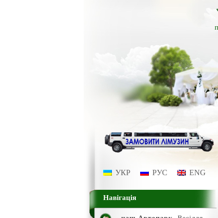
п
УКР
РУС
ENG
Навігація