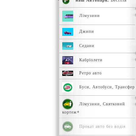
наш Автопарк.
Весілля
Лімузини
Джипи
Седани
Кабріолети
Ретро авто
Буси, Автобуси, Трансфер
Лімузини, Святковий
кортеж
Прокат авто без водія