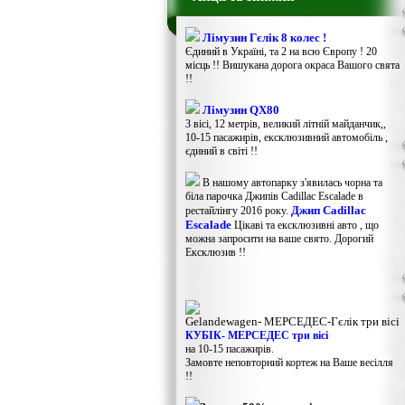
Лімузин Гєлік 8 колес !
Єдиний в Україні, та 2 на всю Європу ! 20
місць !! Вишукана дорога окраса Вашого свята
!!
Лімузин QX80
3 вісі, 12 метрів, великий літній майданчик,,
10-15 пасажирів, ексклюзивний автомобіль ,
єдиний в світі !!
В нашому автопарку з'явилась чорна та
біла парочка Джипів Cadillac Escalade в
Джип Cadillac
рестайлінгу 2016 року.
Escalade
Цікаві та ексклюзивні авто , що
можна запросити на ваше свято. Дорогий
Ексклюзив !!
Gelandewagen​- МЕРСЕДЕС-Гєлік три вісі
КУБІК- МЕРСЕДЕС три вісі
на 10-15 пасажирів.
Замовте неповторний кортеж на Ваше весілля
!!