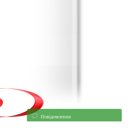
Повідомлення
енням уточнюйте ціни!