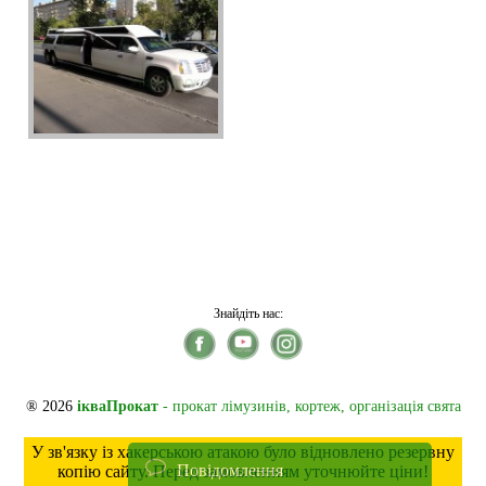
Знайдіть нас:
® 2026
ікваПрокат
- прокат лімузинів, кортеж, організація свята
У зв'язку із хакерською атакою було відновлено резервну
Повідомлення
копію сайту. Перед замовленням уточнюйте ціни!