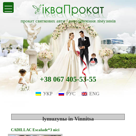
прокат святкових авто /
виготовлення лімузинів
+38 067 405-53-55
УКР
РУС
ENG
lymuzynы in Vinnitsa
CADILLAC Escalade*3 вісі