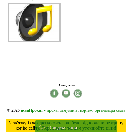
Знайдіть нас:
® 2026
ікваПрокат
- прокат лімузинів, кортеж, організація свята
У зв'язку із хакерською атакою було відновлено резервну
Повідомлення
копію сайту. Перед замовленням уточнюйте ціни!