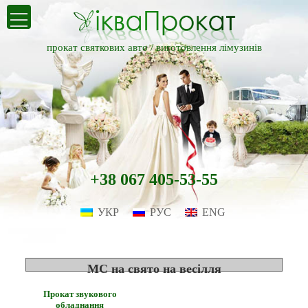
прокат святкових авто /
виготовлення лімузинів
+38 067 405-53-55
УКР
РУС
ENG
MC на свято на весілля
Прокат звукового
обладнання