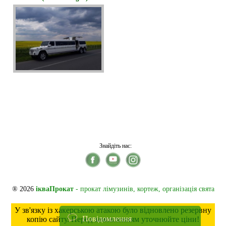
Знайдіть нас:
® 2026
ікваПрокат
- прокат лімузинів, кортеж, організація свята
У зв'язку із хакерською атакою було відновлено резервну
Повідомлення
копію сайту. Перед замовленням уточнюйте ціни!