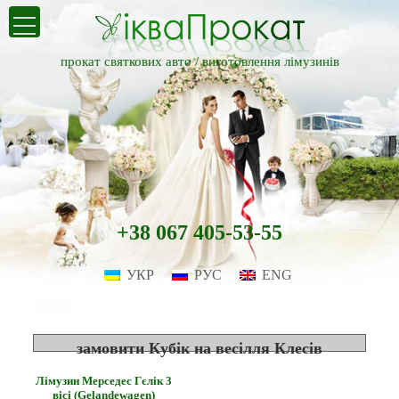
прокат святкових авто /
виготовлення лімузинів
+38 067 405-53-55
УКР
РУС
ENG
замовити Кубік на весілля Клесів
Лімузин Мерседес Гєлік 3
вісі (Gelandewagen)