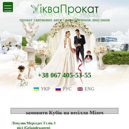
прокат святкових авто /
виготовлення лімузинів
+38 067 405-53-55
УКР
РУС
ENG
замовити Кубік на весілля Мізоч
Лімузин Мерседес Гєлік 3
вісі (Gelandewagen)