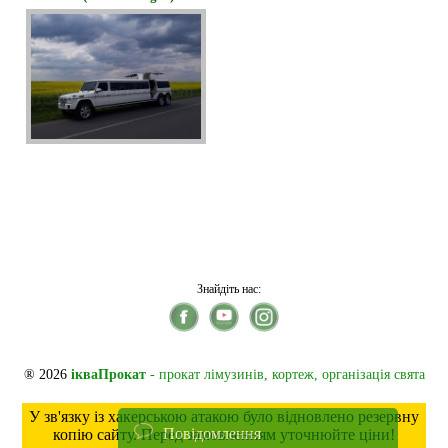
Знайдіть нас:
® 2026
ікваПрокат
- прокат лімузинів, кортеж, організація свята
У зв'язку із хакерською атакою було відновлено резервну
Повідомлення
копію сайту. Перед замовленням уточнюйте ціни!