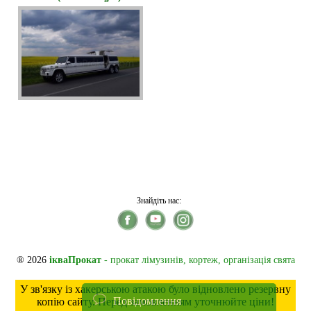
Знайдіть нас:
® 2026
ікваПрокат
- прокат лімузинів, кортеж, організація свята
У зв'язку із хакерською атакою було відновлено резервну
Повідомлення
копію сайту. Перед замовленням уточнюйте ціни!