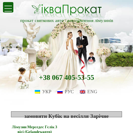
прокат святкових авто /
виготовлення лімузинів
+38 067 405-53-55
УКР
РУС
ENG
замовити Кубік на весілля Зарічне
Лімузин Мерседес Гєлік 3
вісі (Gelandewagen)