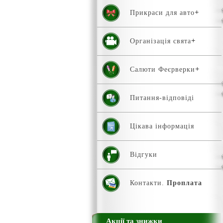
Прикраси для авто
Організація свята
Салюти Феєрверки
Питання-відповіді
Цікава інформація
Відгуки
Контакти.
Проплата
Акції та знижки