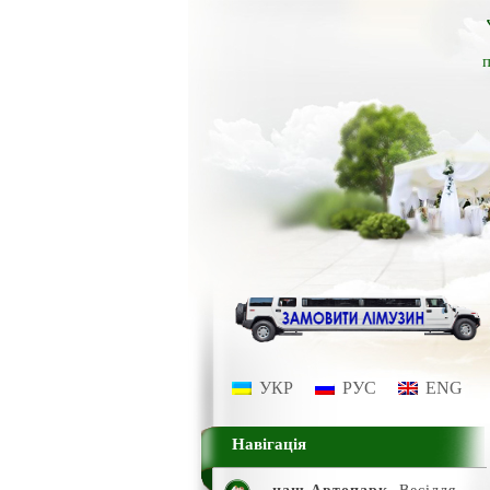
п
УКР
РУС
ENG
Навігація