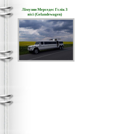
Лімузин Мерседес Гєлік 3
вісі (Gelandewagen)