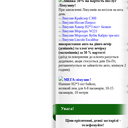
Знижка 50% на вартість послуг
Лімузину!
При замовленні Лімузинів на весілля на весь
день:
--
Лімузин Крайслер С300
--
Лімузин Ніссан Патрол
--
Лімузин Хамер Н2*3 вісі+ балкон
--
Лімузин Мерседес W221
--
Лімузин Мерседес Кубік Кабріо три вісі
--
Лімузин Lincoln Excalibur
використання авто на дівич-вечір
(дєвішнік) та хлоп`ячу вечірку
(мальчішнік) за 50 % вартості
(доїзд та повернення до клієнта рахується
додатково, акція стосується днів Пн-Пт,
регламентується не зайнятістю авто, мінімум 2
години).
МЕГА-лімузин !
Hummer H2*3 osi+balkon;
великий люк для 6-8 пасажирів, 10-15
пасажирів, 10 метрів
Увага!
Ціни орієнтовні, деякі застарілі -
телефонуйте!