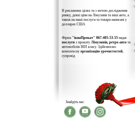
В рекламних цілях та з метою дослідження
ринку, деякі ціни на Лімузини та інші авто, а
також на наші послуги та товари написані у
долларах США
Фірма
"ікваПрокат" 067-405-53-55
надає
послуги
з прокату
Лімузинів, ретро авто
та
автомобілів ВІП класу. Здійснюємо
комплексну
організацію урочистостей
,
супровід
Знайдіть нас:
® 2026
ікваПрокат
- прокат лімузинів
У зв'язку із хакерс