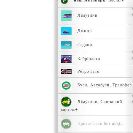
наш Автопарк.
Весілля
Лімузини
Джипи
Седани
Кабріолети
Ретро авто
Буси, Автобуси, Трансфер
Лімузини, Святковий
кортеж
Прокат авто без водія