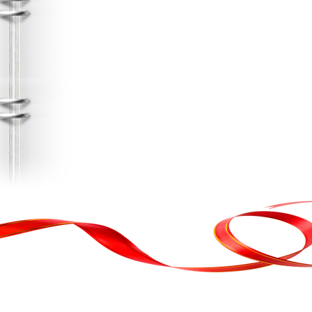
, кортеж, організація свята
ькою атакою було відновлено резервну копію сайту. Перед замовл