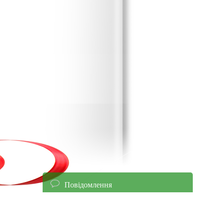
Повідомлення
енням уточнюйте ціни!