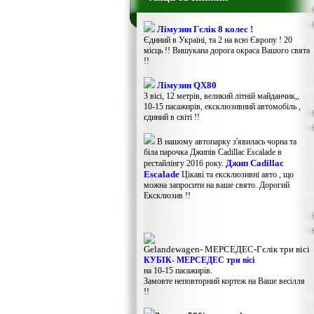
Лімузин Гєлік 8 колес !
Єдиний в Україні, та 2 на всю Європу ! 20
місць !! Вишукана дорога окраса Вашого свята
!!
Лімузин QX80
3 вісі, 12 метрів, великий літній майданчик,,
10-15 пасажирів, ексклюзивний автомобіль ,
єдиний в світі !!
В нашому автопарку з'явилась чорна та
біла парочка Джипів Cadillac Escalade в
Джип Cadillac
рестайлінгу 2016 року.
Escalade
Цікаві та ексклюзивні авто , що
можна запросити на ваше свято. Дорогий
Ексклюзив !!
Gelandewagen​- МЕРСЕДЕС-Гєлік три вісі
КУБІК- МЕРСЕДЕС три вісі
на 10-15 пасажирів.
Замовте неповторний кортеж на Ваше весілля
!!