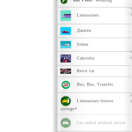
our Fleet.
Wedding
Limousines
Джипи
Sedan
Сabriolet
Retro car
Bus, Bus, Transfer
Limousines festive
cortege
Car rental without driver