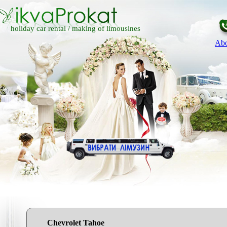
holiday car rental /
making of limousines
Abo
Chevrolet Tahoe