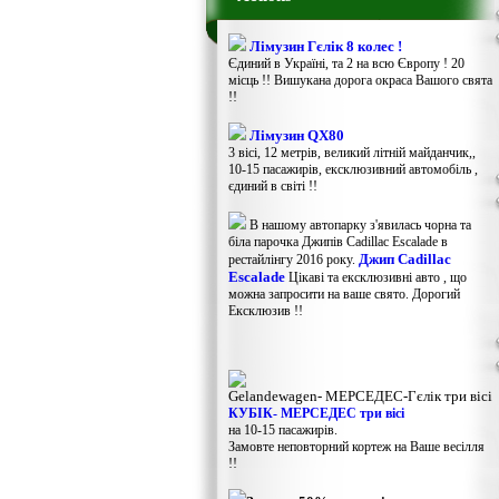
Лімузин Гєлік 8 колес !
Єдиний в Україні, та 2 на всю Європу ! 20
місць !! Вишукана дорога окраса Вашого свята
!!
Лімузин QX80
3 вісі, 12 метрів, великий літній майданчик,,
10-15 пасажирів, ексклюзивний автомобіль ,
єдиний в світі !!
В нашому автопарку з'явилась чорна та
біла парочка Джипів Cadillac Escalade в
Джип Cadillac
рестайлінгу 2016 року.
Escalade
Цікаві та ексклюзивні авто , що
можна запросити на ваше свято. Дорогий
Ексклюзив !!
Gelandewagen​- МЕРСЕДЕС-Гєлік три вісі
КУБІК- МЕРСЕДЕС три вісі
на 10-15 пасажирів.
Замовте неповторний кортеж на Ваше весілля
!!