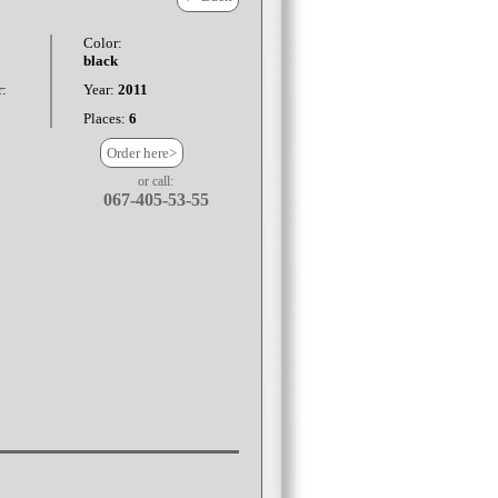
Color:
black
:
Year:
2011
Places:
6
Order here>
or call:
067-405-53-55