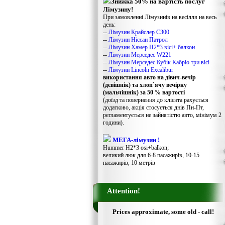
Знижка 50% на вартість послуг
Лімузину!
При замовленні Лімузинів на весілля на весь
день:
--
Лімузин Крайслер С300
--
Лімузин Ніссан Патрол
--
Лімузин Хамер Н2*3 вісі+ балкон
--
Лімузин Мерседес W221
--
Лімузин Мерседес Кубік Кабріо три вісі
--
Лімузин Lincoln Excalibur
використання авто на дівич-вечір
(дєвішнік) та хлоп`ячу вечірку
(мальчішнік) за 50 % вартості
(доїзд та повернення до клієнта рахується
додатково, акція стосується днів Пн-Пт,
регламентується не зайнятістю авто, мінімум 2
години).
МЕГА-лімузин !
Hummer H2*3 osi+balkon;
великий люк для 6-8 пасажирів, 10-15
пасажирів, 10 метрів
Attention!
Prices approximate, some old - call!