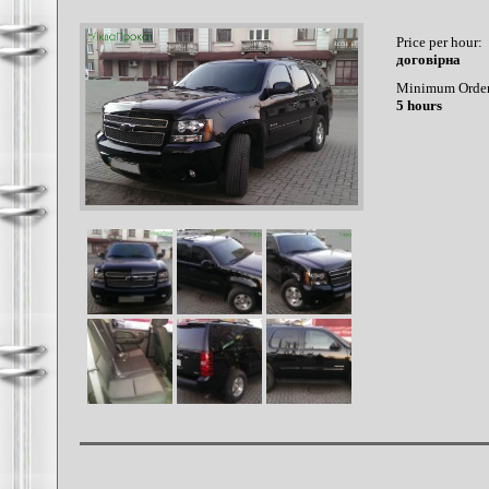
Price per hour:
договірна
Minimum Order
5 hours