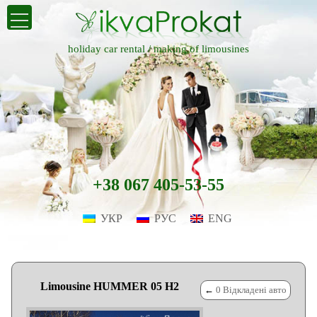
holiday car rental /
making of limousines
+38 067 405-53-55
УКР
РУС
ENG
Limousine HUMMER 05 H2
←
0 Відкладені авто