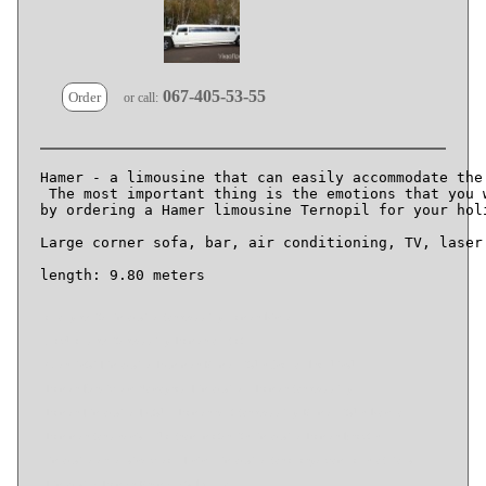
067-405-53-55
Order
or call:
Hamer - a limousine that can easily accommodate the 
 The most important thing is the emotions that you w
by ordering a Hamer limousine Ternopil for your holi
Large corner sofa, bar, air conditioning, TV, laser
length: 9.80 meters
a long white limousine for wedding
amer Rivne
black and white wedding Hamer on flat
Chernivtsi Limousine Hummer Khmelnitsky Ivano -Frankivsk
Hamer Berdichev Novograd Limousine
Hamer for wedding
Hamer Limousine Lutsk
Hamer rent for wedding Khmelnitsky Rovno
Hammer for dyevishnika from maternity limousine Hamer Exactly
limousine expensive cheap Lviv
limousine for a large company of lions
Limousine Hamer Kremenets Dubno