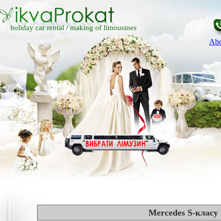
holiday car rental /
making of limousines
Abo
Mercedes S-класу