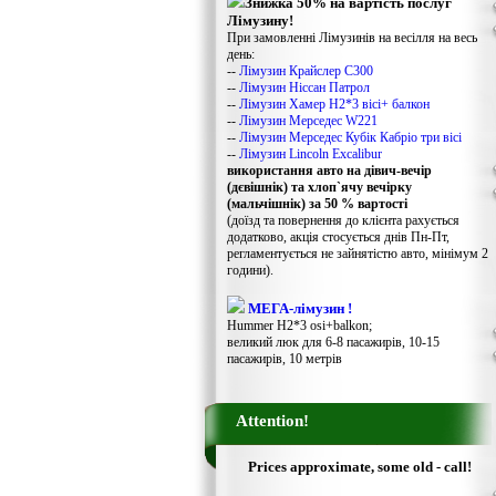
Знижка 50% на вартість послуг
Лімузину!
При замовленні Лімузинів на весілля на весь
день:
--
Лімузин Крайслер С300
--
Лімузин Ніссан Патрол
--
Лімузин Хамер Н2*3 вісі+ балкон
--
Лімузин Мерседес W221
--
Лімузин Мерседес Кубік Кабріо три вісі
--
Лімузин Lincoln Excalibur
використання авто на дівич-вечір
(дєвішнік) та хлоп`ячу вечірку
(мальчішнік) за 50 % вартості
(доїзд та повернення до клієнта рахується
додатково, акція стосується днів Пн-Пт,
регламентується не зайнятістю авто, мінімум 2
години).
МЕГА-лімузин !
Hummer H2*3 osi+balkon;
великий люк для 6-8 пасажирів, 10-15
пасажирів, 10 метрів
Attention!
Prices approximate, some old - call!