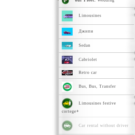
our Fleet.
Wedding
Limousines
Джипи
Sedan
Сabriolet
Retro car
Bus, Bus, Transfer
Limousines festive
cortege
Car rental without driver