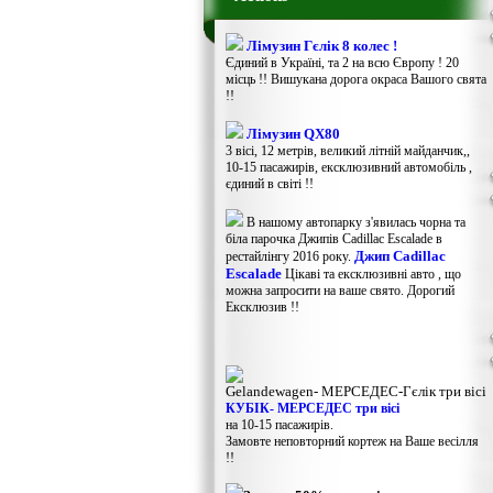
Лімузин Гєлік 8 колес !
Єдиний в Україні, та 2 на всю Європу ! 20
місць !! Вишукана дорога окраса Вашого свята
!!
Лімузин QX80
3 вісі, 12 метрів, великий літній майданчик,,
10-15 пасажирів, ексклюзивний автомобіль ,
єдиний в світі !!
В нашому автопарку з'явилась чорна та
біла парочка Джипів Cadillac Escalade в
Джип Cadillac
рестайлінгу 2016 року.
Escalade
Цікаві та ексклюзивні авто , що
можна запросити на ваше свято. Дорогий
Ексклюзив !!
Gelandewagen​- МЕРСЕДЕС-Гєлік три вісі
КУБІК- МЕРСЕДЕС три вісі
на 10-15 пасажирів.
Замовте неповторний кортеж на Ваше весілля
!!